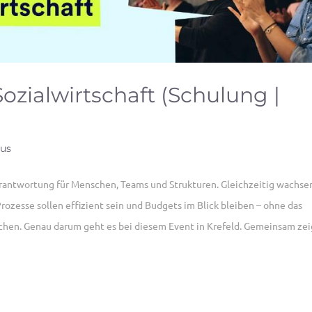
ozialwirtschaft (Schulung |
hus
Verantwortung für Menschen, Teams und Strukturen. Gleichzeitig wachse
rozesse sollen effizient sein und Budgets im Blick bleiben – ohne das
schen. Genau darum geht es bei diesem Event in Krefeld. Gemeinsam ze