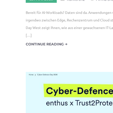
Bereit für AI-Workloads? Daten sind da. Anwendungen 
irgendwo zwischen Edge, Rechenzentrum und Cloud stellt
Day West zeigt Ihnen, wie aus einer gewachsenen IT-Land
[…]
CONTINUE READING