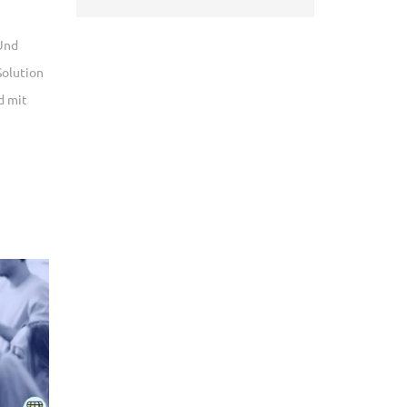
 Und
Solution
d mit