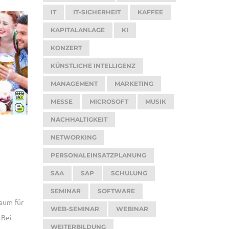
IT
IT-SICHERHEIT
KAFFEE
KAPITALANLAGE
KI
KONZERT
KÜNSTLICHE INTELLIGENZ
MANAGEMENT
MARKETING
MESSE
MICROSOFT
MUSIK
NACHHALTIGKEIT
NETWORKING
PERSONALEINSATZPLANUNG
SAA
SAP
SCHULUNG
SEMINAR
SOFTWARE
Raum für
WEB-SEMINAR
WEBINAR
 Bei
WEITERBILDUNG