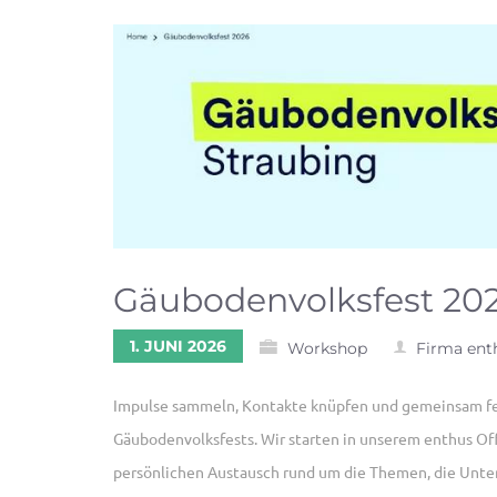
Gäubodenvolksfest 202
1. JUNI 2026
Workshop
Firma ent
Impulse sammeln, Kontakte knüpfen und gemeinsam fei
Gäubodenvolksfests. Wir starten in unserem enthus Of
persönlichen Austausch rund um die Themen, die Unte