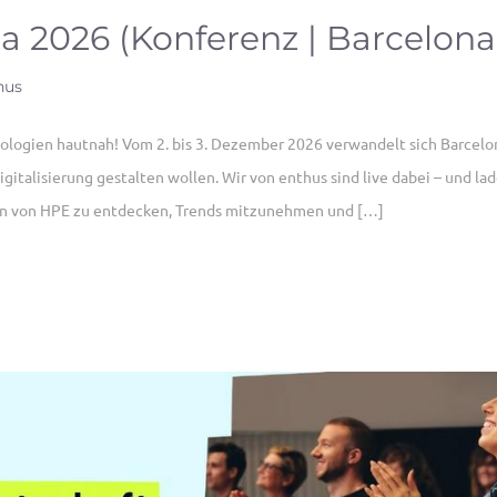
a 2026 (Konferenz | Barcelona
hus
ologien hautnah! Vom 2. bis 3. Dezember 2026 verwandelt sich Barcelo
Digitalisierung gestalten wollen. Wir von enthus sind live dabei – und la
en von HPE zu entdecken, Trends mitzunehmen und […]