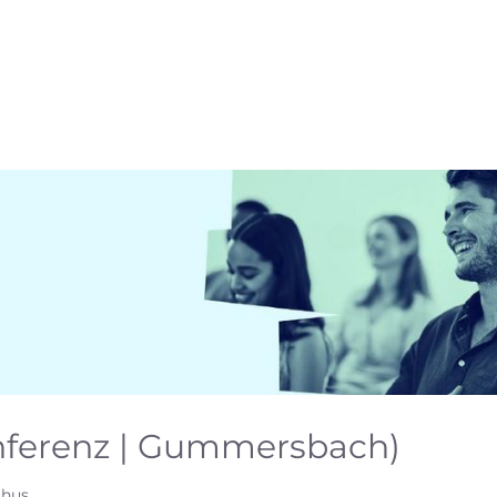
nferenz | Gummersbach)
thus