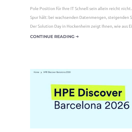
Pole Position für Ihre IT Schnell sein allein reicht nich
Spur hält: bei wachsenden Datenmengen, steigenden S
Der Solution Day in Hockenheim zeigt Ihnen, wie aus 
CONTINUE READING