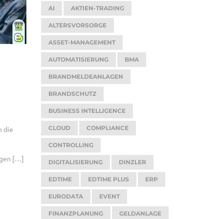
AI
AKTIEN-TRADING
ALTERSVORSORGE
ASSET-MANAGEMENT
AUTOMATISIERUNG
BMA
BRANDMELDEANLAGEN
BRANDSCHUTZ
BUSINESS INTELLIGENCE
CLOUD
COMPLIANCE
n die
CONTROLLING
igen […]
DIGITALISIERUNG
DINZLER
EDTIME
EDTIME PLUS
ERP
EURODATA
EVENT
FINANZPLANUNG
GELDANLAGE