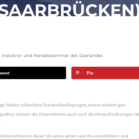
SAARBRÜCKEN
 Industrie- und Handelskammer des Saarlandes
weet
Pin
 Lage: Neben schlechten Standortbedingungen, einem schwierigen
njunktur müssen die Unternehmen auch noch die Herausforderungen de
.
Unternehmen in dieser Situation sehen, wie ihre Investitions- und