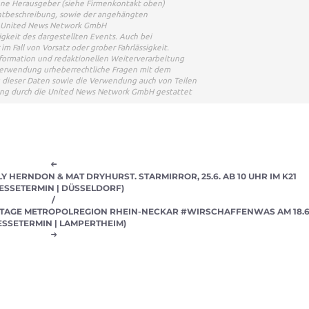
bene Herausgeber (siehe Firmenkontakt oben)
ventbeschreibung, sowie der angehängten
Die United News Network GmbH
gkeit des dargestellten Events. Auch bei
m Fall von Vorsatz oder grober Fahrlässigkeit.
nformation und redaktionellen Weiterverarbeitung
terverwendung urheberrechtliche Fragen mit dem
dieser Daten sowie die Verwendung auch von Teilen
gung durch die United News Network GmbH gestattet
HERNDON & MAT DRYHURST. STARMIRROR, 25.6. AB 10 UHR IM K21
ESSETERMIN | DÜSSELDORF)
/
NTAGE METROPOLREGION RHEIN-NECKAR #WIRSCHAFFENWAS AM 18.6
ESSETERMIN | LAMPERTHEIM)