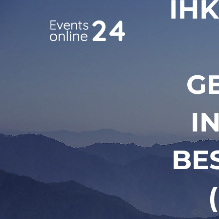
IH
G
I
BE