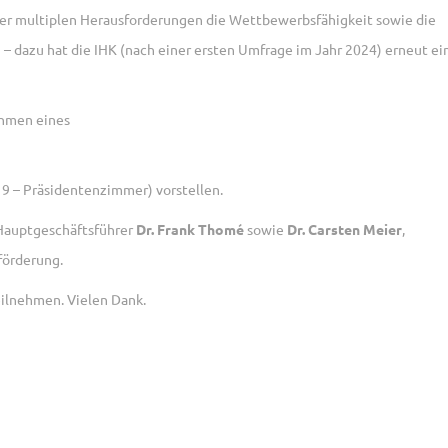
der multiplen Herausforderungen die Wettbewerbsfähigkeit sowie die
– dazu hat die IHK (nach einer ersten Umfrage im Jahr 2024) erneut ei
hmen eines
9 – Präsidentenzimmer) vorstellen.
-Hauptgeschäftsführer
Dr. Frank Thomé
sowie
Dr. Carsten Meier
,
förderung.
teilnehmen. Vielen Dank.