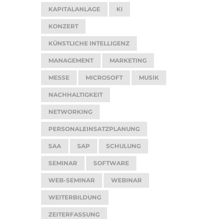
KAPITALANLAGE
KI
KONZERT
KÜNSTLICHE INTELLIGENZ
MANAGEMENT
MARKETING
MESSE
MICROSOFT
MUSIK
NACHHALTIGKEIT
NETWORKING
PERSONALEINSATZPLANUNG
SAA
SAP
SCHULUNG
SEMINAR
SOFTWARE
WEB-SEMINAR
WEBINAR
WEITERBILDUNG
ZEITERFASSUNG