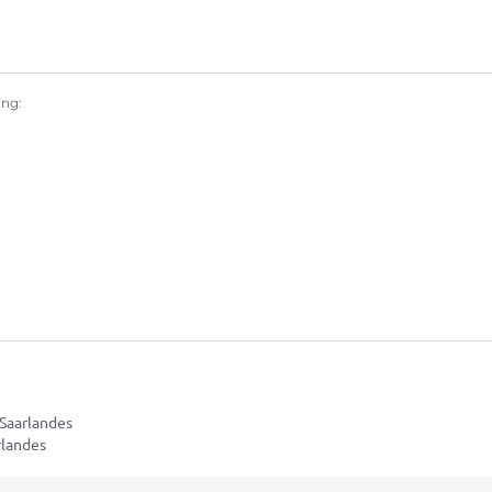
ung:
 Saarlandes
rlandes