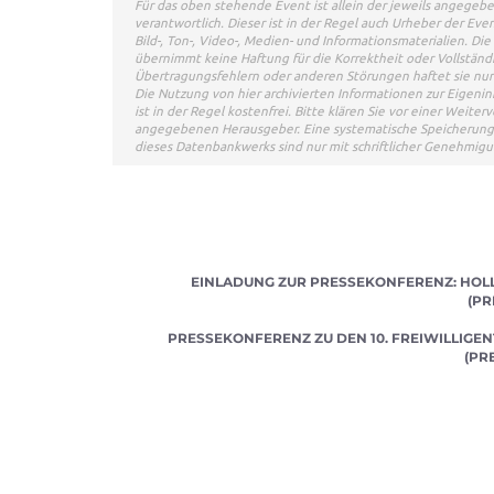
Für das oben stehende Event ist allein der jeweils angege
verantwortlich. Dieser ist in der Regel auch Urheber der E
Bild-, Ton-, Video-, Medien- und Informationsmaterialien. 
übernimmt keine Haftung für die Korrektheit oder Vollständi
Übertragungsfehlern oder anderen Störungen haftet sie nur i
Die Nutzung von hier archivierten Informationen zur Eigeni
ist in der Regel kostenfrei. Bitte klären Sie vor einer Wei
angegebenen Herausgeber. Eine systematische Speicherung 
dieses Datenbankwerks sind nur mit schriftlicher Genehmi
EINLADUNG ZUR PRESSEKONFERENZ: HOLLY 
(PR
PRESSEKONFERENZ ZU DEN 10. FREIWILLIGE
(PR